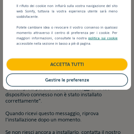
inseriscono
Risoluzione dei problemi
Il rifiuto dei cookie non influirà sulla vostra navigazione del sito
valori
web Somfy, tuttavia la vostra esperienza utente sarà meno
nella
soddisfacente.
barra
Indietro
di
Potete cambiare idea o revocare il vostro consenso in qualsiasi
ricerca,
momento attraverso il centro di preferenza per i cookie. Per
Cosa devo fare se ricevo il
maggiori informazioni, consultate la nostra
politica sui cookie
vengono
accessibile nella sezione in basso a piè di pagina.
visualizzati
messaggio di errore "Il tuo
automaticamente
dispositivo connesso non è stato
dei
installato correttamente"?
suggerimenti
ACCETTA TUTTI
per
facilitare
Gestire le preferenze
Sei bloccato e l'installazione del dispositivo connesso
la
è incompleta perché ricevi il messaggio: "Il tuo
selezione.
dispositivo connesso non è stato installato
correttamente".
Quando ricevi questo messaggio, riprova
l'installazione dopo un momento.
Se non riesci ancora a installarlo, contatta il nostro