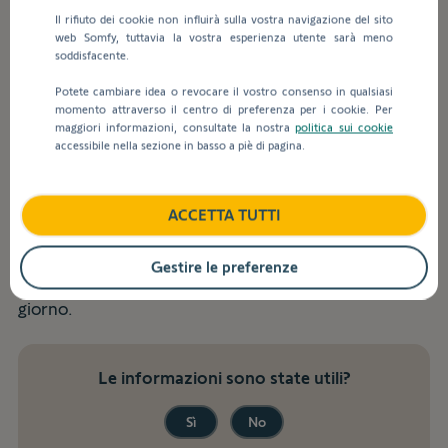
inseriscono
Installazione e impostazioni
Il rifiuto dei cookie non influirà sulla vostra navigazione del sito
valori
web Somfy, tuttavia la vostra esperienza utente sarà meno
nella
soddisfacente.
barra
Indietro
di
Potete cambiare idea o revocare il vostro consenso in qualsiasi
ricerca,
momento attraverso il centro di preferenza per i cookie. Per
La finestra è orientata a nord, lo
maggiori informazioni, consultate la nostra
politica sui cookie
vengono
accessibile nella sezione in basso a piè di pagina.
visualizzati
schermo a energia solare
automaticamente
funzionerebbe correttamente?
dei
suggerimenti
ACCETTA TUTTI
per
Il pannello solare non ha bisogno del sole diretto per
facilitare
ricaricare la batteria. Non è necessaria la piena luce
Gestire le preferenze
la
del sole per funzionare, è alimentato dalla luce del
selezione.
giorno.
Le informazioni sono state utili?
Sì
No