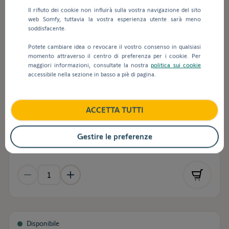
Il rifiuto dei cookie non influirà sulla vostra navigazione del sito
web Somfy, tuttavia la vostra esperienza utente sarà meno
soddisfacente.
Rif.
1875259
Potete cambiare idea o revocare il vostro consenso in qualsiasi
momento attraverso il centro di preferenza per i cookie. Per
maggiori informazioni, consultate la nostra
politica sui cookie
HOME ALARM ADVANCED
accessibile nella sezione in basso a piè di pagina.
ACCETTA TUTTI
IVA esclusa
654,92 €
Gestire le preferenze
Accedi per visualizzare i tuoi prezzi netti
Disponibile