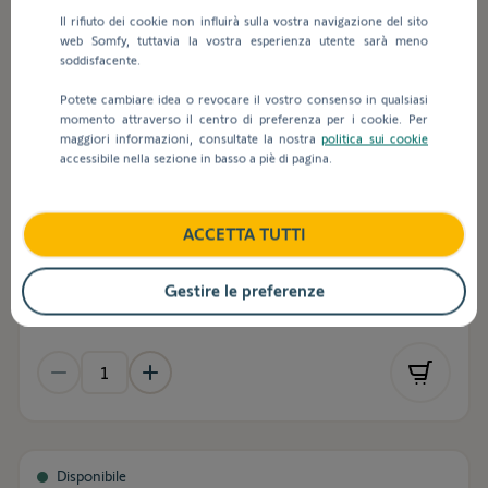
Il rifiuto dei cookie non influirà sulla vostra navigazione del sito
web Somfy, tuttavia la vostra esperienza utente sarà meno
soddisfacente.
Rif.
9016345
Potete cambiare idea o revocare il vostro consenso in qualsiasi
momento attraverso il centro di preferenza per i cookie. Per
maggiori informazioni, consultate la nostra
politica sui cookie
Sensore pioggia Ondeis 230V
accessibile nella sezione in basso a piè di pagina.
ACCETTA TUTTI
IVA esclusa
293,39 €
Gestire le preferenze
Accedi per visualizzare i tuoi prezzi netti
Disponibile