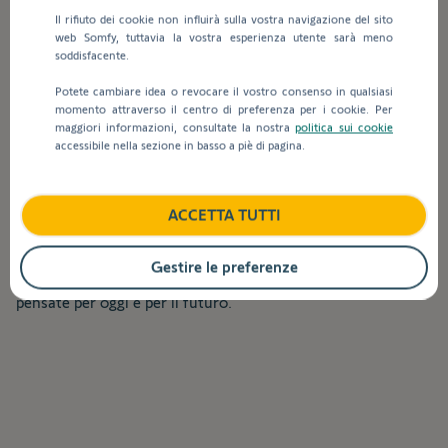
Il rifiuto dei cookie non influirà sulla vostra navigazione del sito
web Somfy, tuttavia la vostra esperienza utente sarà meno
Somfy oggi
soddisfacente.
Potete cambiare idea o revocare il vostro consenso in qualsiasi
momento attraverso il centro di preferenza per i cookie. Per
Da oltre 50 anni, le principali soluzioni di gestione
maggiori informazioni, consultate la nostra
politica sui cookie
intelligente di Somfy per case ed edifici migliorano la vita
accessibile nella sezione in basso a piè di pagina.
quotidiana delle persone. Sviluppate pensando al comfort,
alla facilità d'uso, alla sicurezza e alla sostenibilità, le nostre
innovazioni automatizzano e collegano tapparelle, tende e
ACCETTA TUTTI
tapparelle, cancelli e porte da garage, illuminazione e
riscaldamento, sistemi di allarme e molto altro ancora.
Gestire le preferenze
Ci impegniamo a creare soluzioni utili e accessibili a tutti,
pensate per oggi e per il futuro.