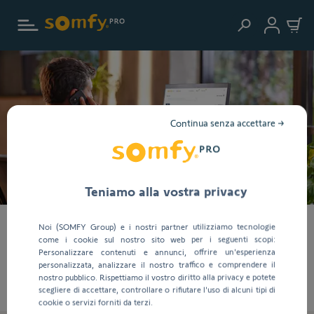
Vai al contenuto principale
Continua senza accettare →
Teniamo alla vostra privacy
Noi (SOMFY Group) e i nostri partner utilizziamo tecnologie
Da 50 anni, Somfy è
come i cookie sul nostro sito web per i seguenti scopi:
Personalizzare contenuti e annunci, offrire un'esperienza
sempre al tuo fianco
personalizzata, analizzare il nostro traffico e comprendere il
nostro pubblico. Rispettiamo il vostro diritto alla privacy e potete
scegliere di accettare, controllare o rifiutare l'uso di alcuni tipi di
cookie o servizi forniti da terzi.