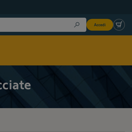
Accedi
cciate