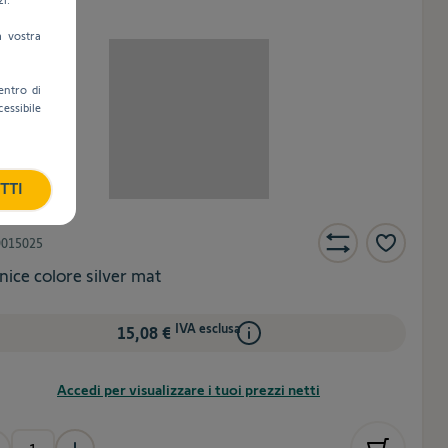
a vostra
entro di
cessibile
TTI
9015025
nice colore silver mat
IVA esclusa
15,08 €
Accedi per visualizzare i tuoi prezzi netti