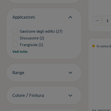
Applicazioni
Gestione degli edifici
(27)
Dissuasore
(2)
Frangisole
(1)
In corso 
Vedi tutto
Range
Colore / Finitura
Rif.
9050100