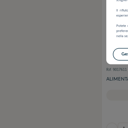
Il rifi
esperie
Potete 
prefere
nella se
Ges
Rif.
9017611
ALIMENTA