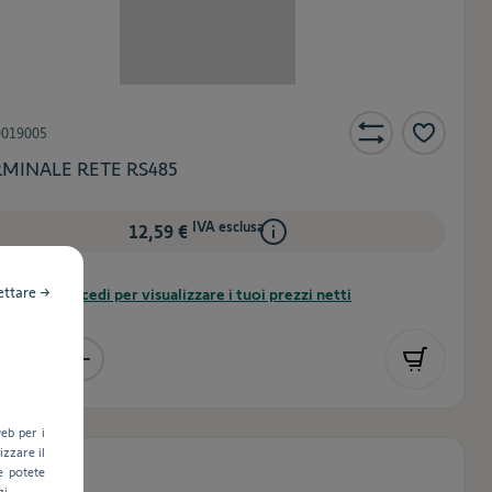
9019005
MINALE RETE RS485
IVA esclusa
12,59 €
ettare →
Accedi per visualizzare i tuoi prezzi netti
eb per i
zzare il
isponibile
e potete
zi.