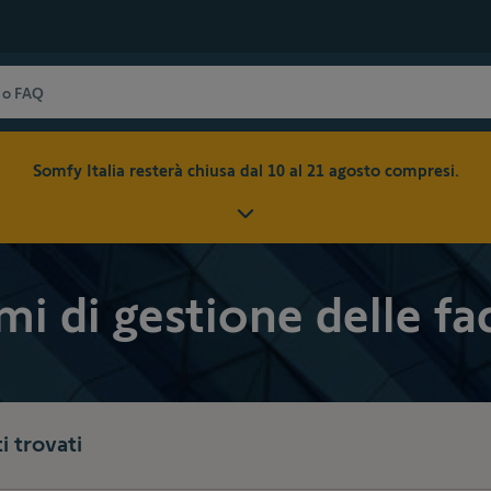
Somfy Italia resterà chiusa dal 10 al 21 agosto compresi.
mi di gestione delle fa
i trovati