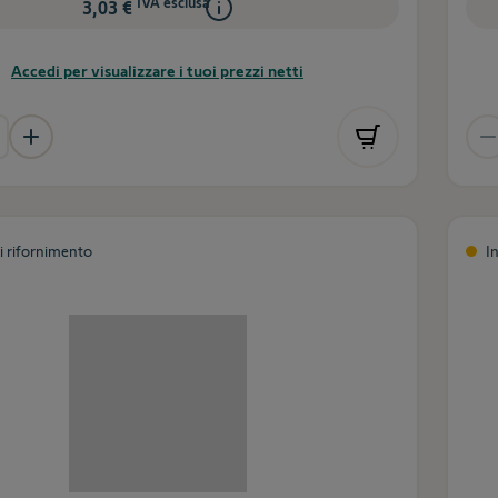
IVA esclusa
3,03 €
Accedi per visualizzare i tuoi prezzi netti
di rifornimento
I