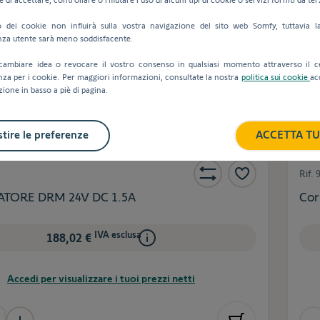
uto dei cookie non influirà sulla vostra navigazione del sito web Somfy, tuttavia l
nza utente sarà meno soddisfacente.
cambiare idea o revocare il vostro consenso in qualsiasi momento attraverso il c
nza per i cookie. Per maggiori informazioni, consultate la nostra
politica sui cookie
ac
zione in basso a piè di pagina.
tire le preferenze
ACCETTA TU
Rif.
TORE DRM 24V DC 1.5A
Cor
IVA esclusa
188,02 €
Accedi per visualizzare i tuoi prezzi netti