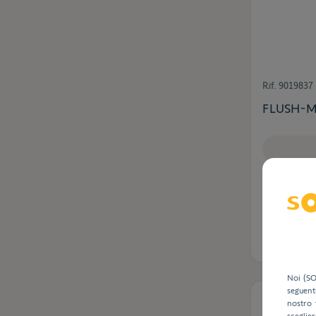
Rif.
9019837
FLUSH-M
Noi (SO
seguent
Disponibi
nostro 
sceglier