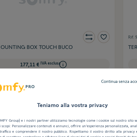
Rif.
OUNTING BOX TOUCH BUCO
TER
IVA esclusa
177,11 €
Continua senza acc
Accedi per visualizzare i tuoi prezzi netti
Teniamo alla vostra privacy
MFY Group) e i nostri partner utilizziamo tecnologie come i cookie sul nostro sito w
i scopi: Personalizzare contenuti e annunci, offrire un'esperienza personalizzata, anali
le
D
traffico e comprendere il nostro pubblico. Rispettiamo il vostro diritto alla privacy 
e di accettare, controllare o rifiutare l'uso di alcuni tipi di cookie o servizi forniti da ter