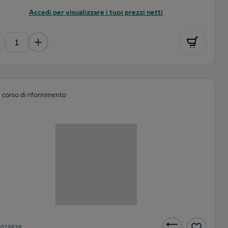
Accedi per visualizzare i tuoi prezzi netti
n corso di rifornimento
9019838