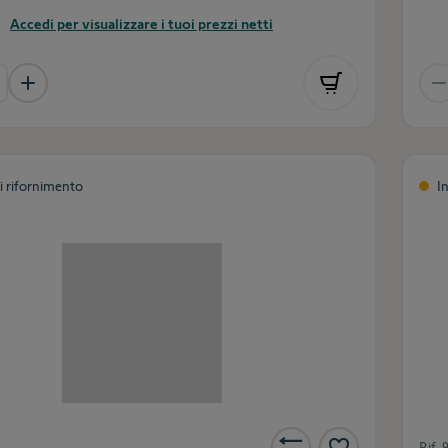
Accedi per visualizzare i tuoi prezzi netti
di rifornimento
I
Rif.