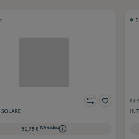
le
D
Rif.
 SOLARE
IN
IVA esclusa
51,79 €