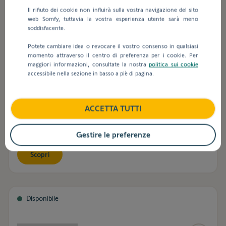
Il rifiuto dei cookie non influirà sulla vostra navigazione del sito
web Somfy, tuttavia la vostra esperienza utente sarà meno
soddisfacente.
Potete cambiare idea o revocare il vostro consenso in qualsiasi
momento attraverso il centro di preferenza per i cookie. Per
maggiori informazioni, consultate la nostra
politica sui cookie
accessibile nella sezione in basso a piè di pagina.
Ysia 16 Channels Patio io
ACCETTA TUTTI
Telecomando a 16 canali per gestire i tuoi dispositivi in
tecnologia io-homecontrol del tuo spazio esterno.
Gestire le preferenze
Scopri
Disponibile