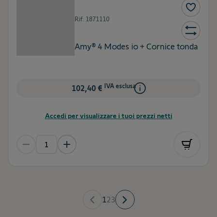
Rif.
1871110
Amy® 4 Modes io + Cornice tonda
IVA esclusa
102,40 €
Accedi per visualizzare i tuoi prezzi netti
1
2
3