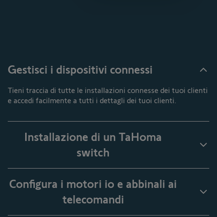
Gestisci i dispositivi connessi
Tieni traccia di tutte le installazioni connesse dei tuoi clienti
e accedi facilmente a tutti i dettagli dei tuoi clienti.
Installazione di un TaHoma
switch
Registra in modo semplice e veloce il TaHoma del tuo cliente
Configura i motori io e abbinali ai
direttamente da smartphone, con o senza i suoi dati.​
Per un'efficienza ancora maggiore, sono disponibili due
telecomandi
modalità di associazione in base al tuo profilo.