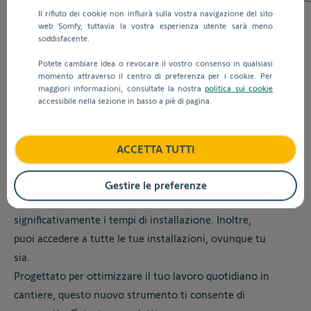
Il rifiuto dei cookie non influirà sulla vostra navigazione del sito
web Somfy, tuttavia la vostra esperienza utente sarà meno
TaHoma® pro
soddisfacente.
Potete cambiare idea o revocare il vostro consenso in qualsiasi
momento attraverso il centro di preferenza per i cookie. Per
Sfrutta la semplicità di installazione​
maggiori informazioni, consultate la nostra
politica sui cookie
accessibile nella sezione in basso a piè di pagina.
Da oggi, avrai sempre con te l'applicazione TaHoma
ACCETTA TUTTI
Pro.​
Questa app ti permette di configurare facilmente e in
Gestire le preferenze
modo infallibile tutti i dispositivi collegati, riducendo
significativamente i tempi di installazione. Inoltre,
puoi accedere a tutte le tue installazioni, ovunque tu
sia.​
Progettato per ottimizzare il tuo lavoro quotidiano in
cantiere, questo nuovo strumento ti consente di