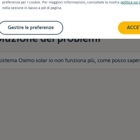
preferenza per i cookie. Per maggiori informazioni, consultate la nostra
politica sui
nella sezione in basso a piè di pagina.
ro
Gestire le preferenze
ACCE
oluzione dei problemi
l sistema Oximo solar io non funziona più, come posso sape
nte