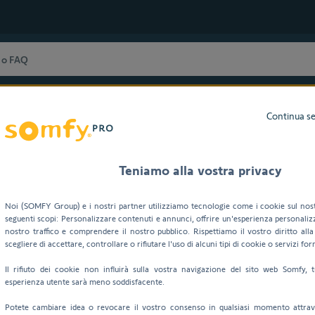
Somfy Italia resterà chiusa dal 10 al 21 agosto compresi.
Continua se
Teniamo alla vostra privacy
luzione dei problemi
Noi (SOMFY Group) e i nostri partner utilizziamo tecnologie come i cookie sul nost
Bisogno di aiuto?
seguenti scopi: Personalizzare contenuti e annunci, offrire un'esperienza personalizz
nostro traffico e comprendere il nostro pubblico. Rispettiamo il vostro diritto alla
scegliere di accettare, controllare o rifiutare l'uso di alcuni tipi di cookie o servizi forn
Il rifiuto dei cookie non influirà sulla vostra navigazione del sito web Somfy, t
esperienza utente sarà meno soddisfacente.
Potete cambiare idea o revocare il vostro consenso in qualsiasi momento attrave