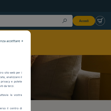
Accedi
nza accettare →
ro sito web per i
ata, analizzare il
 privacy e potete
iti da terzi.
uttavia la vostra
rso il centro di