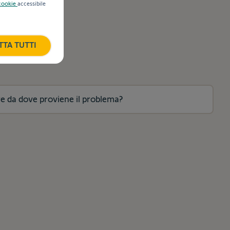
 cookie
accessibile
TTA TUTTI
re da dove proviene il problema?