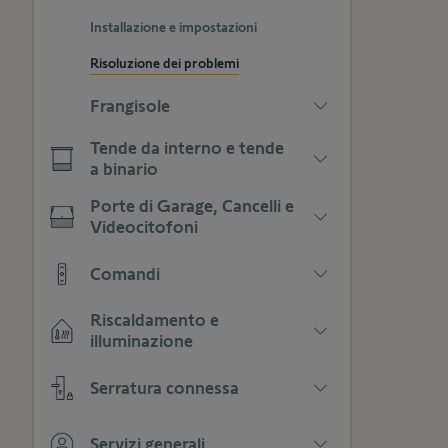
le
Installazione e impostazioni
sottocategorie
Risoluzione dei problemi
Frangisole
Premere
Tende da interno e tende
per
a binario
visualizzare
Premere
le
Porte di Garage, Cancelli e
per
sottocategorie
Videocitofoni
visualizzare
Premere
le
Comandi
per
sottocategorie
visualizzare
Premere
le
Riscaldamento e
per
sottocategorie
illuminazione
visualizzare
Premere
le
Serratura connessa
per
sottocategorie
visualizzare
Premere
le
Servizi generali
per