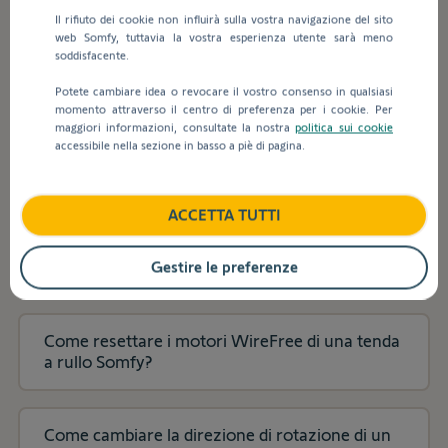
contenuto.
inseriscono
Utilizzo
Il rifiuto dei cookie non influirà sulla vostra navigazione del sito
valori
web Somfy, tuttavia la vostra esperienza utente sarà meno
nella
soddisfacente.
barra
Utilizzo
di
Potete cambiare idea o revocare il vostro consenso in qualsiasi
ricerca,
momento attraverso il centro di preferenza per i cookie. Per
maggiori informazioni, consultate la nostra
politica sui cookie
vengono
accessibile nella sezione in basso a piè di pagina.
visualizzati
Come resettare i motori AC di una tenda a rullo
automaticamente
Somfy?
dei
suggerimenti
ACCETTA TUTTI
per
Come eliminare tutti i comandi e i sensori da
facilitare
una tenda a rullo Somfy con motori WireFree?
Gestire le preferenze
la
selezione.
Come resettare i motori WireFree di una tenda
a rullo Somfy?
Come cambiare la direzione di rotazione di un