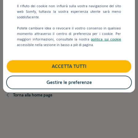
contenuto.
valori
Il rifiuto dei cookie non influirà sulla vostra navigazione del sito
nella
web Somfy, tuttavia la vostra esperienza utente sarà meno
barra
soddisfacente.
Utilizzo
di
ricerca,
Potete cambiare idea o revocare il vostro consenso in qualsiasi
vengono
momento attraverso il centro di preferenza per i cookie. Per
maggiori informazioni, consultate la nostra
politica sui cookie
visualizzati
Come posso visualizzare un'installazione
accessibile nella sezione in basso a piè di pagina.
automaticamente
TaHoma nella mia lista delle installazioni?
dei
suggerimenti
per
ACCETTA TUTTI
È necessario installare un TaHoma per il mio
facilitare
cliente?
la
Gestire le preferenze
selezione.
Torna alla home page