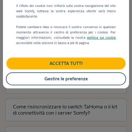
contenuto.
inseriscono
Installazione e impostazioni
Il rifiuto dei cookie non influirà sulla vostra navigazione del sito
valori
web Somfy, tuttavia la vostra esperienza utente sarà meno
nella
soddisfacente.
barra
Installazione e impostazioni
di
Potete cambiare idea o revocare il vostro consenso in qualsiasi
ricerca,
momento attraverso il centro di preferenza per i cookie. Per
maggiori informazioni, consultate la nostra
politica sui cookie
vengono
accessibile nella sezione in basso a piè di pagina.
visualizzati
Come aggiungere nuove attrezzature e
automaticamente
prodotti nell'applicazione TaHoma® ?
dei
suggerimenti
ACCETTA TUTTI
per
Come unire le mie installazioni TaHoma in un
facilitare
unico account se la richiesta di migrazione non
Gestire le preferenze
la
compare automaticamente nell'app?
selezione.
Come risincronizzare lo switch TaHoma o il kit
di connettività con i server Somfy?