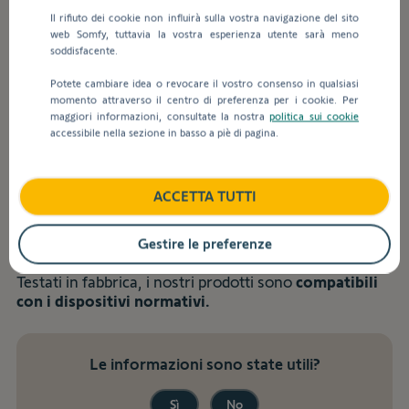
inseriscono
Utilizzo
Il rifiuto dei cookie non influirà sulla vostra navigazione del sito
valori
web Somfy, tuttavia la vostra esperienza utente sarà meno
nella
soddisfacente.
barra
Indietro
di
Potete cambiare idea o revocare il vostro consenso in qualsiasi
ricerca,
momento attraverso il centro di preferenza per i cookie. Per
Perché utilizzare un sensore di
maggiori informazioni, consultate la nostra
politica sui cookie
vengono
accessibile nella sezione in basso a piè di pagina.
visualizzati
temperatura professionale con
automaticamente
Netatmo?
dei
suggerimenti
ACCETTA TUTTI
per
I nostri sensori sono
certificati dal LNE
(Laboratorio
facilitare
Nazionale di Metrologia e Collaudo), il che conferisce
Gestire le preferenze
la
loro caratteristiche di
sicurezza e alte prestazioni.
selezione.
Testati in fabbrica, i nostri prodotti sono
compatibili
con i dispositivi normativi.
Le informazioni sono state utili?
Sì
No