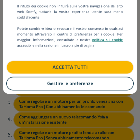
inseriscono
Installazione e impostazioni
Il rifiuto dei cookie non influirà sulla vostra navigazione del sito
valori
web Somfy, tuttavia la vostra esperienza utente sarà meno
nella
soddisfacente.
barra
Indietro
di
Potete cambiare idea o revocare il vostro consenso in qualsiasi
ricerca,
momento attraverso il centro di preferenza per i cookie. Per
Tutorial programmazione motori
maggiori informazioni, consultate la nostra
politica sui cookie
vengono
accessibile nella sezione in basso a piè di pagina.
visualizzati
Zigbee
automaticamente
dei
suggerimenti
ACCETTA TUTTI
Come configurare le impostazioni TaHoma Pro | Profilo
per
costruttore
facilitare
Gestire le preferenze
Come configurare i parametri avanzati del motore per un
la
profilo veneziana
selezione.
Come regolare un motore per un profilo veneziana con
TaHoma Pro | Con abbinamento telecomando
Come aggiungere un nuovo telecomando Ysia a
un'installazione esistente
Come regolare un motore profilo tenda a rullo con
TaHoma Pro | Senza abbinamento telecomando